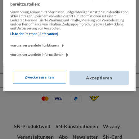
bereitzustellen:
Verwendung genauer Standortdaten. Endgeräteeigenschaften zur Identifikation
aktiv abfragen. Speichern von oder Zugriff auf Informationen auf einem
Beschreibung
Endgerät. Personalisierte Werbung und Inhalte, Messung von Werbeleistung
und der Performance von Inhalten, Zielgruppenforschung sowie Entwicklung
und Verbesserung von Angeboten.
Lassen Sie sich Ihre Wochenendkarikatur von Thomas
Liste der Partner (Lieferanten)
Wizany signieren. Seit mehr als 30 Jahren zeichnet
Thomas Wizany exklusiv…
Mehr
von uns verwendete Funktionen
von uns verwendete Informationen
Zwecke anzeigen
Akzeptieren
Service-Hotline
SN-Produktwelt
SN-Kunsteditionen
Wizany
Veranstaltungen
Abo
Newsletter
SN-Card