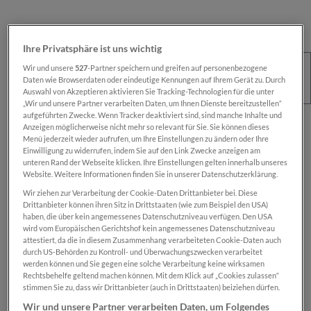
Ihre Privatsphäre ist uns wichtig
Wir und unsere
527
-Partner speichern und greifen auf personenbezogene
Daten wie Browserdaten oder eindeutige Kennungen auf Ihrem Gerät zu. Durch
Auswahl von Akzeptieren aktivieren Sie Tracking-Technologien für die unter
„Wir und unsere Partner verarbeiten Daten, um Ihnen Dienste bereitzustellen“
aufgeführten Zwecke. Wenn Tracker deaktiviert sind, sind manche Inhalte und
Regulärer Preis:
€ 100,00
Anzeigen möglicherweise nicht mehr so relevant für Sie. Sie können dieses
Menü jederzeit wieder aufrufen, um Ihre Einstellungen zu ändern oder Ihre
Preise inkl. MwSt. zzgl. Versandkosten
Einwilligung zu widerrufen, indem Sie auf den Link Zwecke anzeigen am
unteren Rand der Webseite klicken. Ihre Einstellungen gelten innerhalb unseres
Website. Weitere Informationen finden Sie in unserer Datenschutzerklärung.
Sofort verfügbar, Lieferzeit: 1-2 Wochen
Wir ziehen zur Verarbeitung der Cookie-Daten Drittanbieter bei. Diese
Drittanbieter können ihren Sitz in Drittstaaten (wie zum Beispiel den USA)
haben, die über kein angemessenes Datenschutzniveau verfügen. Den USA
wird vom Europäischen Gerichtshof kein angemessenes Datenschutzniveau
Das Produkt is nur für registrierte
SN-Card
-
attestiert, da die in diesem Zusammenhang verarbeiteten Cookie-Daten auch
Inhaber:innen verfügbar.
durch US-Behörden zu Kontroll- und Überwachungszwecken verarbeitet
werden können und Sie gegen eine solche Verarbeitung keine wirksamen
Rechtsbehelfe geltend machen können. Mit dem Klick auf „Cookies zulassen“
Zum Merkzettel hinzufügen
stimmen Sie zu, dass wir Drittanbieter (auch in Drittstaaten) beiziehen dürfen.
Produktnummer:
SN100036
Wir und unsere Partner verarbeiten Daten, um Folgendes