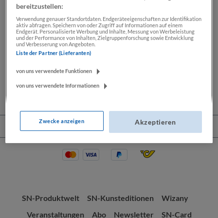
bereitzustellen:
Verwendung genauer Standortdaten. Endgeräteeigenschaften zur Identifikation
aktiv abfragen. Speichern von oder Zugriff auf Informationen auf einem
Beschreibung
Endgerät. Personalisierte Werbung und Inhalte, Messung von Werbeleistung
und der Performance von Inhalten, Zielgruppenforschung sowie Entwicklung
und Verbesserung von Angeboten.
Lassen Sie sich Ihre Wochenendkarikatur von Thomas
Liste der Partner (Lieferanten)
Wizany signieren. Seit mehr als 30 Jahren zeichnet
Thomas Wizany exklusiv…
Mehr
von uns verwendete Funktionen
von uns verwendete Informationen
Zwecke anzeigen
Akzeptieren
Service-Hotline
SN-Produktwelt
SN-Kunsteditionen
Wizany
Veranstaltungen
Abo
Newsletter
SN-Card