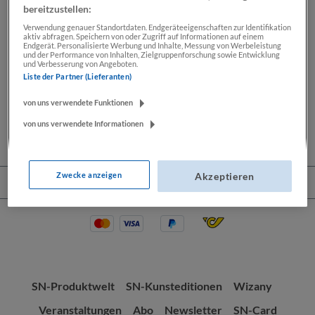
bereitzustellen:
Verwendung genauer Standortdaten. Endgeräteeigenschaften zur Identifikation
aktiv abfragen. Speichern von oder Zugriff auf Informationen auf einem
Beschreibung
Endgerät. Personalisierte Werbung und Inhalte, Messung von Werbeleistung
und der Performance von Inhalten, Zielgruppenforschung sowie Entwicklung
und Verbesserung von Angeboten.
Lassen Sie sich Ihre Wochenendkarikatur von Thomas
Liste der Partner (Lieferanten)
Wizany signieren. Seit mehr als 30 Jahren zeichnet
Thomas Wizany exklusiv…
Mehr
von uns verwendete Funktionen
von uns verwendete Informationen
Zwecke anzeigen
Akzeptieren
Service-Hotline
SN-Produktwelt
SN-Kunsteditionen
Wizany
Veranstaltungen
Abo
Newsletter
SN-Card