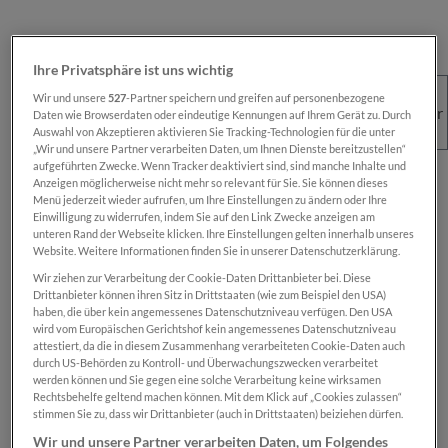
Ihre Privatsphäre ist uns wichtig
Wir und unsere
527
-Partner speichern und greifen auf personenbezogene
Daten wie Browserdaten oder eindeutige Kennungen auf Ihrem Gerät zu. Durch
Auswahl von Akzeptieren aktivieren Sie Tracking-Technologien für die unter
„Wir und unsere Partner verarbeiten Daten, um Ihnen Dienste bereitzustellen“
aufgeführten Zwecke. Wenn Tracker deaktiviert sind, sind manche Inhalte und
Regulärer Preis:
€ 100,00
Anzeigen möglicherweise nicht mehr so relevant für Sie. Sie können dieses
Menü jederzeit wieder aufrufen, um Ihre Einstellungen zu ändern oder Ihre
Preise inkl. MwSt. zzgl. Versandkosten
Einwilligung zu widerrufen, indem Sie auf den Link Zwecke anzeigen am
unteren Rand der Webseite klicken. Ihre Einstellungen gelten innerhalb unseres
Website. Weitere Informationen finden Sie in unserer Datenschutzerklärung.
Sofort verfügbar, Lieferzeit: 1-2 Wochen
Wir ziehen zur Verarbeitung der Cookie-Daten Drittanbieter bei. Diese
Drittanbieter können ihren Sitz in Drittstaaten (wie zum Beispiel den USA)
haben, die über kein angemessenes Datenschutzniveau verfügen. Den USA
wird vom Europäischen Gerichtshof kein angemessenes Datenschutzniveau
Das Produkt is nur für registrierte
SN-Card
-
attestiert, da die in diesem Zusammenhang verarbeiteten Cookie-Daten auch
Inhaber:innen verfügbar.
durch US-Behörden zu Kontroll- und Überwachungszwecken verarbeitet
werden können und Sie gegen eine solche Verarbeitung keine wirksamen
Rechtsbehelfe geltend machen können. Mit dem Klick auf „Cookies zulassen“
Zum Merkzettel hinzufügen
stimmen Sie zu, dass wir Drittanbieter (auch in Drittstaaten) beiziehen dürfen.
Produktnummer:
SN00000480
Wir und unsere Partner verarbeiten Daten, um Folgendes