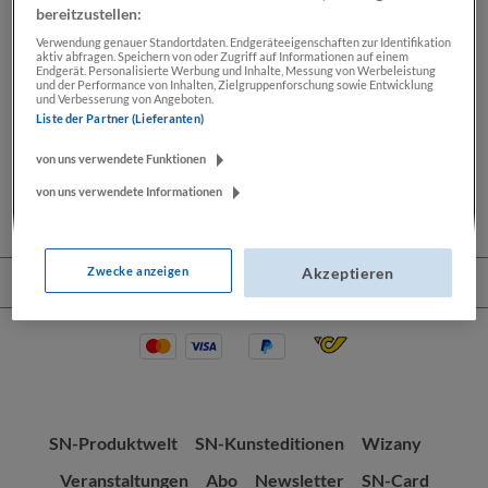
bereitzustellen:
Verwendung genauer Standortdaten. Endgeräteeigenschaften zur Identifikation
aktiv abfragen. Speichern von oder Zugriff auf Informationen auf einem
Beschreibung
Endgerät. Personalisierte Werbung und Inhalte, Messung von Werbeleistung
und der Performance von Inhalten, Zielgruppenforschung sowie Entwicklung
und Verbesserung von Angeboten.
Lassen Sie sich Ihre Wochenendkarikatur von Thomas
Liste der Partner (Lieferanten)
Wizany signieren. Seit mehr als 30 Jahren zeichnet
Thomas Wizany exklusiv…
Mehr
von uns verwendete Funktionen
von uns verwendete Informationen
Zwecke anzeigen
Akzeptieren
Service-Hotline
SN-Produktwelt
SN-Kunsteditionen
Wizany
Veranstaltungen
Abo
Newsletter
SN-Card