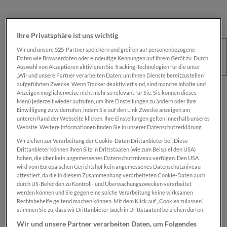
Ihre Privatsphäre ist uns wichtig
Wir und unsere
525
-Partner speichern und greifen auf personenbezogene
Daten wie Browserdaten oder eindeutige Kennungen auf Ihrem Gerät zu. Durch
Auswahl von Akzeptieren aktivieren Sie Tracking-Technologien für die unter
„Wir und unsere Partner verarbeiten Daten, um Ihnen Dienste bereitzustellen“
aufgeführten Zwecke. Wenn Tracker deaktiviert sind, sind manche Inhalte und
Regulärer Preis:
€ 100,00
Anzeigen möglicherweise nicht mehr so relevant für Sie. Sie können dieses
Menü jederzeit wieder aufrufen, um Ihre Einstellungen zu ändern oder Ihre
Preise inkl. MwSt. zzgl. Versandkosten
Einwilligung zu widerrufen, indem Sie auf den Link Zwecke anzeigen am
unteren Rand der Webseite klicken. Ihre Einstellungen gelten innerhalb unseres
Website. Weitere Informationen finden Sie in unserer Datenschutzerklärung.
Sofort verfügbar, Lieferzeit: 1-2 Wochen
Wir ziehen zur Verarbeitung der Cookie-Daten Drittanbieter bei. Diese
Drittanbieter können ihren Sitz in Drittstaaten (wie zum Beispiel den USA)
haben, die über kein angemessenes Datenschutzniveau verfügen. Den USA
wird vom Europäischen Gerichtshof kein angemessenes Datenschutzniveau
Das Produkt is nur für registrierte
SN-Card
-
attestiert, da die in diesem Zusammenhang verarbeiteten Cookie-Daten auch
Inhaber:innen verfügbar.
durch US-Behörden zu Kontroll- und Überwachungszwecken verarbeitet
werden können und Sie gegen eine solche Verarbeitung keine wirksamen
Rechtsbehelfe geltend machen können. Mit dem Klick auf „Cookies zulassen“
Zum Merkzettel hinzufügen
stimmen Sie zu, dass wir Drittanbieter (auch in Drittstaaten) beiziehen dürfen.
Produktnummer:
SN00000801
Wir und unsere Partner verarbeiten Daten, um Folgendes