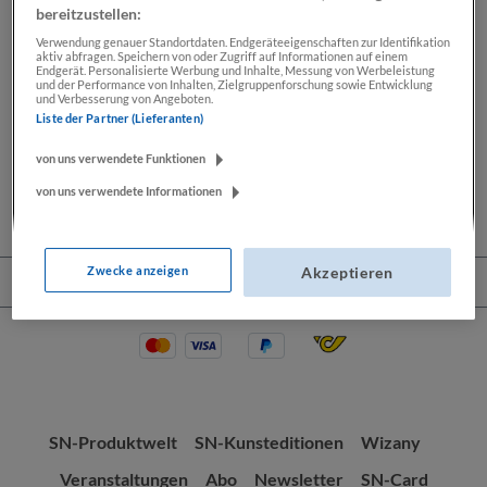
bereitzustellen:
Verwendung genauer Standortdaten. Endgeräteeigenschaften zur Identifikation
aktiv abfragen. Speichern von oder Zugriff auf Informationen auf einem
Beschreibung
Endgerät. Personalisierte Werbung und Inhalte, Messung von Werbeleistung
und der Performance von Inhalten, Zielgruppenforschung sowie Entwicklung
und Verbesserung von Angeboten.
Lassen Sie sich Ihre Wochenendkarikatur von Thomas
Liste der Partner (Lieferanten)
Wizany signieren. Seit mehr als 30 Jahren zeichnet
Thomas Wizany exklusiv…
Mehr
von uns verwendete Funktionen
von uns verwendete Informationen
Zwecke anzeigen
Akzeptieren
Service-Hotline
SN-Produktwelt
SN-Kunsteditionen
Wizany
Veranstaltungen
Abo
Newsletter
SN-Card