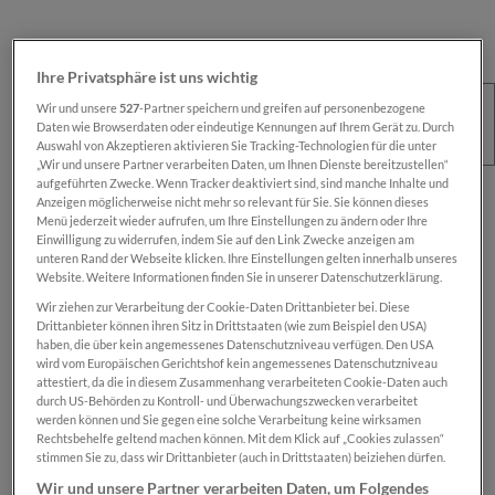
Ihre Privatsphäre ist uns wichtig
Wir und unsere
527
-Partner speichern und greifen auf personenbezogene
Daten wie Browserdaten oder eindeutige Kennungen auf Ihrem Gerät zu. Durch
Auswahl von Akzeptieren aktivieren Sie Tracking-Technologien für die unter
„Wir und unsere Partner verarbeiten Daten, um Ihnen Dienste bereitzustellen“
aufgeführten Zwecke. Wenn Tracker deaktiviert sind, sind manche Inhalte und
Regulärer Preis:
€ 100,00
Anzeigen möglicherweise nicht mehr so relevant für Sie. Sie können dieses
Menü jederzeit wieder aufrufen, um Ihre Einstellungen zu ändern oder Ihre
Preise inkl. MwSt. zzgl. Versandkosten
Einwilligung zu widerrufen, indem Sie auf den Link Zwecke anzeigen am
unteren Rand der Webseite klicken. Ihre Einstellungen gelten innerhalb unseres
Website. Weitere Informationen finden Sie in unserer Datenschutzerklärung.
Sofort verfügbar, Lieferzeit: 1-2 Wochen
Wir ziehen zur Verarbeitung der Cookie-Daten Drittanbieter bei. Diese
Drittanbieter können ihren Sitz in Drittstaaten (wie zum Beispiel den USA)
haben, die über kein angemessenes Datenschutzniveau verfügen. Den USA
wird vom Europäischen Gerichtshof kein angemessenes Datenschutzniveau
Das Produkt is nur für registrierte
SN-Card
-
attestiert, da die in diesem Zusammenhang verarbeiteten Cookie-Daten auch
Inhaber:innen verfügbar.
durch US-Behörden zu Kontroll- und Überwachungszwecken verarbeitet
werden können und Sie gegen eine solche Verarbeitung keine wirksamen
Rechtsbehelfe geltend machen können. Mit dem Klick auf „Cookies zulassen“
Zum Merkzettel hinzufügen
stimmen Sie zu, dass wir Drittanbieter (auch in Drittstaaten) beiziehen dürfen.
Produktnummer:
SN00000670
Wir und unsere Partner verarbeiten Daten, um Folgendes