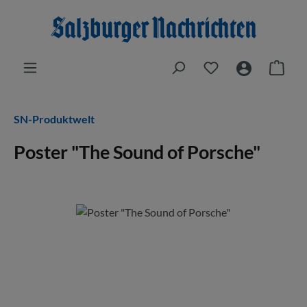
Zum Hauptinhalt springen
Du hast 0 Produkt
Ware
SN-Produktwelt
Poster "The Sound of Porsche"
Bildergalerie überspringen