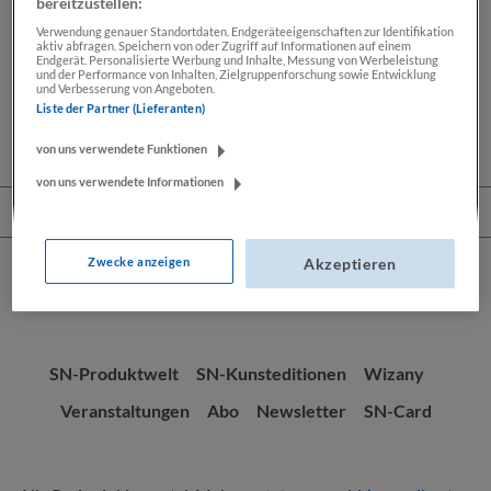
Beschreibung
bereitzustellen:
Verwendung genauer Standortdaten. Endgeräteeigenschaften zur Identifikation
Das offizielle Poster zum Film! Die Marke Porsche ist seit
aktiv abfragen. Speichern von oder Zugriff auf Informationen auf einem
Endgerät. Personalisierte Werbung und Inhalte, Messung von Werbeleistung
75 Jahren mit Salzburg verbunden, nicht nur örtlich,
und der Performance von Inhalten, Zielgruppenforschung sowie Entwicklung
sondern auch…
Mehr
und Verbesserung von Angeboten.
Liste der Partner (Lieferanten)
von uns verwendete Funktionen
von uns verwendete Informationen
Service-Hotline
Zwecke anzeigen
Akzeptieren
SN-Produktwelt
SN-Kunsteditionen
Wizany
Veranstaltungen
Abo
Newsletter
SN-Card