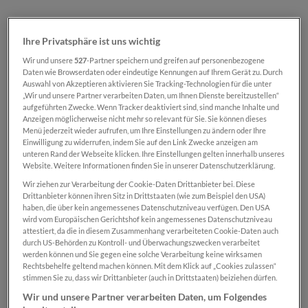
Ihre Privatsphäre ist uns wichtig
Wir und unsere
527
-Partner speichern und greifen auf personenbezogene
€ 6,00*
Daten wie Browserdaten oder eindeutige Kennungen auf Ihrem Gerät zu. Durch
SN-Card
Auswahl von Akzeptieren aktivieren Sie Tracking-Technologien für die unter
€ 8,00*
„Wir und unsere Partner verarbeiten Daten, um Ihnen Dienste bereitzustellen“
Normal
aufgeführten Zwecke. Wenn Tracker deaktiviert sind, sind manche Inhalte und
Preise inkl. MwSt. zzgl. Versandkosten
Anzeigen möglicherweise nicht mehr so relevant für Sie. Sie können dieses
Menü jederzeit wieder aufrufen, um Ihre Einstellungen zu ändern oder Ihre
Einwilligung zu widerrufen, indem Sie auf den Link Zwecke anzeigen am
unteren Rand der Webseite klicken. Ihre Einstellungen gelten innerhalb unseres
Sofort verfügbar, Lieferzeit: 2-5 Tage
Website. Weitere Informationen finden Sie in unserer Datenschutzerklärung.
Wir ziehen zur Verarbeitung der Cookie-Daten Drittanbieter bei. Diese
Produkt Anzahl: Gib den gewünschten Wert ei
Drittanbieter können ihren Sitz in Drittstaaten (wie zum Beispiel den USA)
In den Warenkorb
haben, die über kein angemessenes Datenschutzniveau verfügen. Den USA
wird vom Europäischen Gerichtshof kein angemessenes Datenschutzniveau
attestiert, da die in diesem Zusammenhang verarbeiteten Cookie-Daten auch
Zum Merkzettel hinzufügen
durch US-Behörden zu Kontroll- und Überwachungszwecken verarbeitet
Produktnummer:
SN00000806
werden können und Sie gegen eine solche Verarbeitung keine wirksamen
Rechtsbehelfe geltend machen können. Mit dem Klick auf „Cookies zulassen“
stimmen Sie zu, dass wir Drittanbieter (auch in Drittstaaten) beiziehen dürfen.
Wir und unsere Partner verarbeiten Daten, um Folgendes