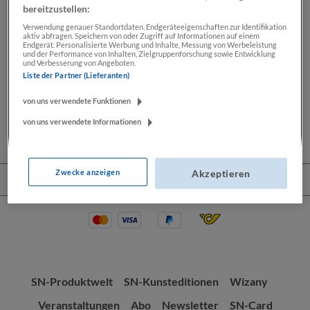
bereitzustellen:
Verwendung genauer Standortdaten. Endgeräteeigenschaften zur Identifikation
aktiv abfragen. Speichern von oder Zugriff auf Informationen auf einem
Beschreibung
Endgerät. Personalisierte Werbung und Inhalte, Messung von Werbeleistung
und der Performance von Inhalten, Zielgruppenforschung sowie Entwicklung
und Verbesserung von Angeboten.
Lassen Sie sich Ihre Wochenendkarikatur von Thomas
Liste der Partner (Lieferanten)
Wizany signieren. Seit mehr als 30 Jahren zeichnet
Thomas Wizany exklusiv…
Mehr
von uns verwendete Funktionen
von uns verwendete Informationen
Zwecke anzeigen
Akzeptieren
Service-Hotline
SN-Produktwelt
SN-Kunsteditionen
Wizany
Veranstaltungen
Abo
Newsletter
SN-Card