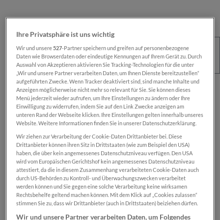
Ihre Privatsphäre ist uns wichtig
Wir und unsere
527
-Partner speichern und greifen auf personenbezogene
Daten wie Browserdaten oder eindeutige Kennungen auf Ihrem Gerät zu. Durch
Auswahl von Akzeptieren aktivieren Sie Tracking-Technologien für die unter
„Wir und unsere Partner verarbeiten Daten, um Ihnen Dienste bereitzustellen“
aufgeführten Zwecke. Wenn Tracker deaktiviert sind, sind manche Inhalte und
Regulärer Preis:
€ 100,00
Anzeigen möglicherweise nicht mehr so relevant für Sie. Sie können dieses
Menü jederzeit wieder aufrufen, um Ihre Einstellungen zu ändern oder Ihre
Preise inkl. MwSt. zzgl. Versandkosten
Einwilligung zu widerrufen, indem Sie auf den Link Zwecke anzeigen am
unteren Rand der Webseite klicken. Ihre Einstellungen gelten innerhalb unseres
Website. Weitere Informationen finden Sie in unserer Datenschutzerklärung.
Sofort verfügbar, Lieferzeit: 1-2 Wochen
Wir ziehen zur Verarbeitung der Cookie-Daten Drittanbieter bei. Diese
Drittanbieter können ihren Sitz in Drittstaaten (wie zum Beispiel den USA)
haben, die über kein angemessenes Datenschutzniveau verfügen. Den USA
wird vom Europäischen Gerichtshof kein angemessenes Datenschutzniveau
Das Produkt is nur für registrierte
SN-Card
-
attestiert, da die in diesem Zusammenhang verarbeiteten Cookie-Daten auch
Inhaber:innen verfügbar.
durch US-Behörden zu Kontroll- und Überwachungszwecken verarbeitet
werden können und Sie gegen eine solche Verarbeitung keine wirksamen
Rechtsbehelfe geltend machen können. Mit dem Klick auf „Cookies zulassen“
Zum Merkzettel hinzufügen
stimmen Sie zu, dass wir Drittanbieter (auch in Drittstaaten) beiziehen dürfen.
Produktnummer:
SN100041
Wir und unsere Partner verarbeiten Daten, um Folgendes