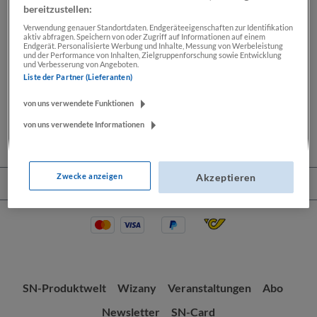
bereitzustellen:
Verwendung genauer Standortdaten. Endgeräteeigenschaften zur Identifikation
aktiv abfragen. Speichern von oder Zugriff auf Informationen auf einem
Beschreibung
Endgerät. Personalisierte Werbung und Inhalte, Messung von Werbeleistung
und der Performance von Inhalten, Zielgruppenforschung sowie Entwicklung
und Verbesserung von Angeboten.
Lassen Sie sich Ihre Wochenendkarikatur von Thomas
Liste der Partner (Lieferanten)
Wizany signieren. Seit mehr als 30 Jahren zeichnet
Thomas Wizany exklusiv…
Mehr
von uns verwendete Funktionen
von uns verwendete Informationen
Zwecke anzeigen
Akzeptieren
Service-Hotline
SN-Produktwelt
Wizany
Veranstaltungen
Abo
Newsletter
SN-Card