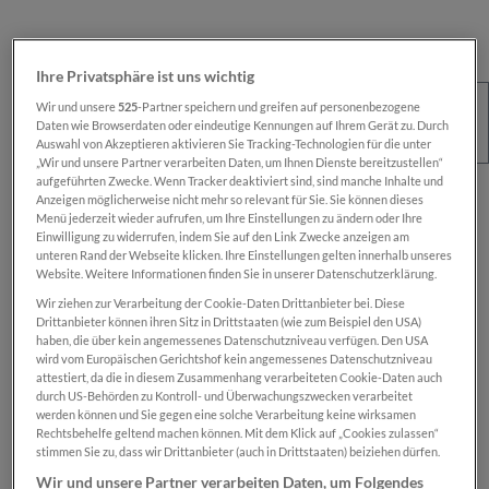
Ihre Privatsphäre ist uns wichtig
Wir und unsere
525
-Partner speichern und greifen auf personenbezogene
Daten wie Browserdaten oder eindeutige Kennungen auf Ihrem Gerät zu. Durch
Auswahl von Akzeptieren aktivieren Sie Tracking-Technologien für die unter
„Wir und unsere Partner verarbeiten Daten, um Ihnen Dienste bereitzustellen“
aufgeführten Zwecke. Wenn Tracker deaktiviert sind, sind manche Inhalte und
Regulärer Preis:
€ 100,00
Anzeigen möglicherweise nicht mehr so relevant für Sie. Sie können dieses
Menü jederzeit wieder aufrufen, um Ihre Einstellungen zu ändern oder Ihre
Preise inkl. MwSt. zzgl. Versandkosten
Einwilligung zu widerrufen, indem Sie auf den Link Zwecke anzeigen am
unteren Rand der Webseite klicken. Ihre Einstellungen gelten innerhalb unseres
Website. Weitere Informationen finden Sie in unserer Datenschutzerklärung.
Sofort verfügbar, Lieferzeit: 1-2 Wochen
Wir ziehen zur Verarbeitung der Cookie-Daten Drittanbieter bei. Diese
Drittanbieter können ihren Sitz in Drittstaaten (wie zum Beispiel den USA)
haben, die über kein angemessenes Datenschutzniveau verfügen. Den USA
wird vom Europäischen Gerichtshof kein angemessenes Datenschutzniveau
Das Produkt is nur für registrierte
SN-Card
-
attestiert, da die in diesem Zusammenhang verarbeiteten Cookie-Daten auch
Inhaber:innen verfügbar.
durch US-Behörden zu Kontroll- und Überwachungszwecken verarbeitet
werden können und Sie gegen eine solche Verarbeitung keine wirksamen
Rechtsbehelfe geltend machen können. Mit dem Klick auf „Cookies zulassen“
Zum Merkzettel hinzufügen
stimmen Sie zu, dass wir Drittanbieter (auch in Drittstaaten) beiziehen dürfen.
Produktnummer:
SN100043
Wir und unsere Partner verarbeiten Daten, um Folgendes