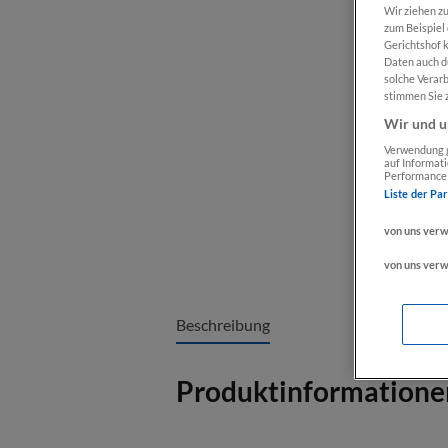
Wir ziehen zu
zum Beispiel
Gerichtshof 
Daten auch d
solche Verar
stimmen Sie z
Wir und u
Verwendung g
auf Informat
Performance 
Liste der Pa
von uns ver
von uns ver
Beschreibung
Produktinformatione