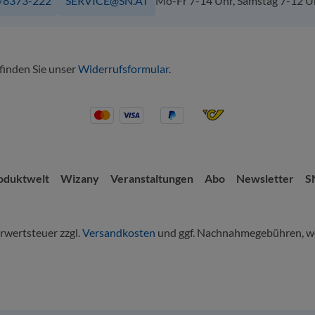
/8373-222
SERVICE@SN.AT
Mo-Fr 7-14 Uhr, Samstag 7-12 U
 finden Sie unser
Widerrufsformular
.
oduktwelt
Wizany
Veranstaltungen
Abo
Newsletter
S
hrwertsteuer zzgl.
Versandkosten
und ggf. Nachnahmegebühren, we