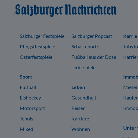
Salzburger Festspiele
Salzburger Popcast
Karrie
Pfingstfestspiele
Schattenorte
Jobs i
Osterfestspiele
Fußball aus der Dose
Karrie
Jederspiele
Sport
Immobi
Fußball
Leben
Mieten
Eishockey
Gesundheit
Kaufen
Motorsport
Reisen
Immobi
Tennis
Karriere
Unter
Mixed
Wohnen