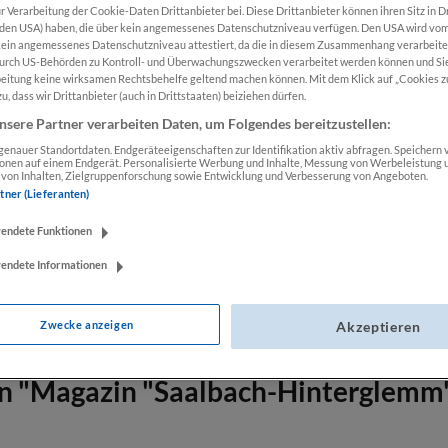
r Verarbeitung der Cookie-Daten Drittanbieter bei. Diese Drittanbieter können ihren Sitz in D
 den USA) haben, die über kein angemessenes Datenschutzniveau verfügen. Den USA wird vo
kein angemessenes Datenschutzniveau attestiert, da die in diesem Zusammenhang verarbeit
Produkt An
urch US-Behörden zu Kontroll- und Überwachungszwecken verarbeitet werden können und Si
beitung keine wirksamen Rechtsbehelfe geltend machen können. Mit dem Klick auf „Cookies z
u, dass wir Drittanbieter (auch in Drittstaaten) beiziehen dürfen.
Zum Merkzettel 
nsere Partner verarbeiten Daten, um Folgendes bereitzustellen:
Produktnummer
enauer Standortdaten. Endgeräteeigenschaften zur Identifikation aktiv abfragen. Speichern v
ionen auf einem Endgerät. Personalisierte Werbung und Inhalte, Messung von Werbeleistung 
von Inhalten, Zielgruppenforschung sowie Entwicklung und Verbesserung von Angeboten.
rtner (Lieferanten)
wendete Funktionen
wendete Informationen
Zwecke anzeigen
Akzeptieren
n "Magazin "Saalbach-Hinterglemm