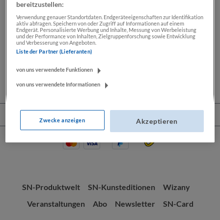
bereitzustellen:
Verwendung genauer Standortdaten. Endgeräteeigenschaften zur Identifikation
Beschreibung
aktiv abfragen. Speichern von oder Zugriff auf Informationen auf einem
Endgerät. Personalisierte Werbung und Inhalte, Messung von Werbeleistung
Max Reinhardt war eine der prägenden Persönlichkeiten
und der Performance von Inhalten, Zielgruppenforschung sowie Entwicklung
und Verbesserung von Angeboten.
im deutschsprachigen Theaterleben. Anlässlich seines
Liste der Partner (Lieferanten)
150. Geburtstags…
Mehr
von uns verwendete Funktionen
von uns verwendete Informationen
Service-Hotline
Zwecke anzeigen
Akzeptieren
SN-Produktwelt
SN-Kunsteditionen
Wizany
Veranstaltungen
Abo
Newsletter
SN-Card