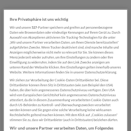
Ihre Privatsphäre ist uns wichtig
Wir und unsere
527
-Partner speichern und greifen auf personenbezogene
Daten wie Browserdaten oder eindeutige Kennungen auf Ihrem Gerät zu. Durch
Auswahl von Akzeptieren aktivieren Sie Tracking-Technologien für die unter
€ 4,00*
„Wir und unsere Partner verarbeiten Daten, um Ihnen Dienste bereitzustellen“
SN-Card
aufgeführten Zwecke. Wenn Tracker deaktiviert sind, sind manche Inhalte und
€ 6,00*
Anzeigen möglicherweise nicht mehr so relevant für Sie. Sie können dieses
Normal
Menü jederzeit wieder aufrufen, um Ihre Einstellungen zu ändern oder Ihre
Preise inkl. MwSt. zzgl. Versandkosten
Einwilligung zu widerrufen, indem Sie auf den Link Zwecke anzeigen am
unteren Rand der Webseite klicken. Ihre Einstellungen gelten innerhalb unseres
Website. Weitere Informationen finden Sie in unserer Datenschutzerklärung.
Sofort verfügbar, Lieferzeit: 2-5 Tage
Wir ziehen zur Verarbeitung der Cookie-Daten Drittanbieter bei. Diese
Drittanbieter können ihren Sitz in Drittstaaten (wie zum Beispiel den USA)
haben, die über kein angemessenes Datenschutzniveau verfügen. Den USA
Produkt Anzahl: Gib den gewünschten Wert ei
wird vom Europäischen Gerichtshof kein angemessenes Datenschutzniveau
In den Warenkorb
attestiert, da die in diesem Zusammenhang verarbeiteten Cookie-Daten auch
durch US-Behörden zu Kontroll- und Überwachungszwecken verarbeitet
werden können und Sie gegen eine solche Verarbeitung keine wirksamen
Zum Merkzettel hinzufügen
Rechtsbehelfe geltend machen können. Mit dem Klick auf „Cookies zulassen“
Produktnummer:
SN00000767
stimmen Sie zu, dass wir Drittanbieter (auch in Drittstaaten) beiziehen dürfen.
Wir und unsere Partner verarbeiten Daten, um Folgendes