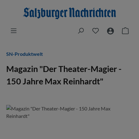
Zum Hauptinhalt springen
Du hast 0 Produkt
Ware
SN-Produktwelt
Magazin "Der Theater-Magier -
150 Jahre Max Reinhardt"
Bildergalerie überspringen