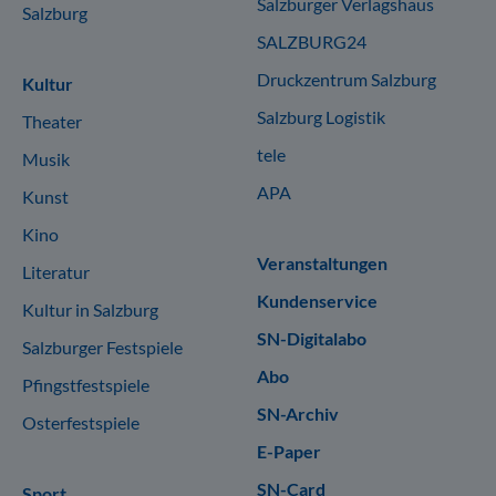
Salzburger Verlagshaus
Salzburg
SALZBURG24
Druckzentrum Salzburg
Kultur
Salzburg Logistik
Theater
tele
Musik
APA
Kunst
Kino
Veranstaltungen
Literatur
Kundenservice
Kultur in Salzburg
SN-Digitalabo
Salzburger Festspiele
Abo
Pfingstfestspiele
SN-Archiv
Osterfestspiele
E-Paper
SN-Card
Sport