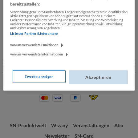
bereitzustellen:
Verwendung genauer Standortdaten. Endgeräteeigenschaften zur Identifikation
aktiv abfragen. Speichern von oder Zugriff auf Informationen auf einem
Beschreibung
Endgerät. Personalisierte Werbung und Inhalte, Messung von Werbeleistung
und der Performance von Inhalten, Zielgruppenforschung sowie Entwicklung
und Verbesserung von Angeboten.
Lassen Sie sich Ihre Wochenendkarikatur von Thomas
Liste der Partner (Lieferanten)
Wizany signieren. Seit mehr als 30 Jahren zeichnet
Thomas Wizany exklusiv…
Mehr
von uns verwendete Funktionen
von uns verwendete Informationen
Zwecke anzeigen
Akzeptieren
Service-Hotline
SN-Produktwelt
Wizany
Veranstaltungen
Abo
Newsletter
SN-Card