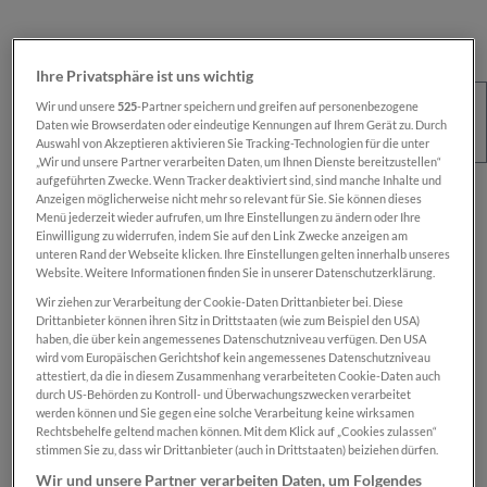
Ihre Privatsphäre ist uns wichtig
Wir und unsere
525
-Partner speichern und greifen auf personenbezogene
Daten wie Browserdaten oder eindeutige Kennungen auf Ihrem Gerät zu. Durch
Auswahl von Akzeptieren aktivieren Sie Tracking-Technologien für die unter
„Wir und unsere Partner verarbeiten Daten, um Ihnen Dienste bereitzustellen“
aufgeführten Zwecke. Wenn Tracker deaktiviert sind, sind manche Inhalte und
Regulärer Preis:
€ 100,00
Anzeigen möglicherweise nicht mehr so relevant für Sie. Sie können dieses
Menü jederzeit wieder aufrufen, um Ihre Einstellungen zu ändern oder Ihre
Preise inkl. MwSt. zzgl. Versandkosten
Einwilligung zu widerrufen, indem Sie auf den Link Zwecke anzeigen am
unteren Rand der Webseite klicken. Ihre Einstellungen gelten innerhalb unseres
Website. Weitere Informationen finden Sie in unserer Datenschutzerklärung.
Sofort verfügbar, Lieferzeit: 1-2 Wochen
Wir ziehen zur Verarbeitung der Cookie-Daten Drittanbieter bei. Diese
Drittanbieter können ihren Sitz in Drittstaaten (wie zum Beispiel den USA)
haben, die über kein angemessenes Datenschutzniveau verfügen. Den USA
wird vom Europäischen Gerichtshof kein angemessenes Datenschutzniveau
Das Produkt is nur für registrierte
SN-Card
-
attestiert, da die in diesem Zusammenhang verarbeiteten Cookie-Daten auch
Inhaber:innen verfügbar.
durch US-Behörden zu Kontroll- und Überwachungszwecken verarbeitet
werden können und Sie gegen eine solche Verarbeitung keine wirksamen
Rechtsbehelfe geltend machen können. Mit dem Klick auf „Cookies zulassen“
Zum Merkzettel hinzufügen
stimmen Sie zu, dass wir Drittanbieter (auch in Drittstaaten) beiziehen dürfen.
Produktnummer:
SN00000961
Wir und unsere Partner verarbeiten Daten, um Folgendes