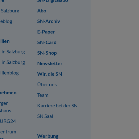
n Salzburg
Abo
reblog
SN-Archiv
E-Paper
lien
SN-Card
 in Salzburg
SN-Shop
 in Salzburg
Newsletter
lienblog
Wir, die SN
Über uns
nehmen
Team
rger
Karriere bei der SN
shaus
SN Saal
BURG24
zentrum
Werbung
rg