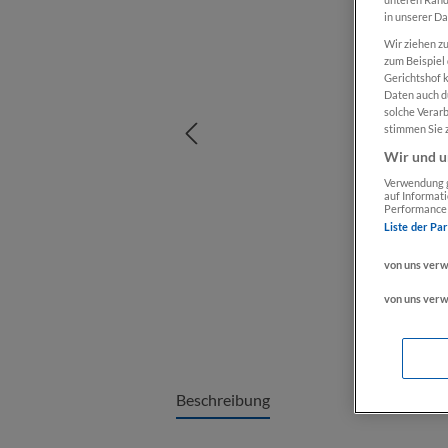
in unserer D
Wir ziehen zu
zum Beispiel
Gerichtshof 
Daten auch d
solche Verar
stimmen Sie z
Wir und u
Verwendung g
auf Informat
Performance 
Liste der Pa
von uns ver
von uns ver
Beschreibung