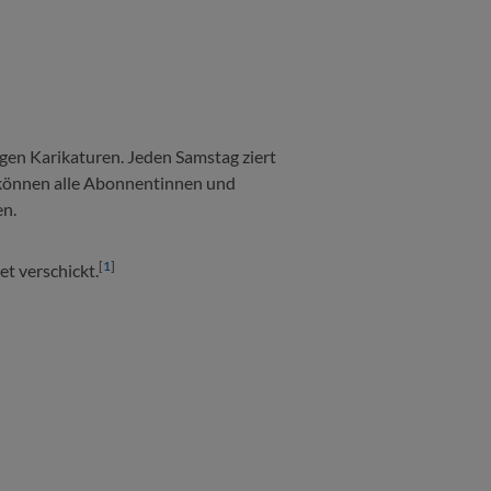
igen Karikaturen. Jeden Samstag ziert
t können alle Abonnentinnen und
en.
[
1
]
t verschickt.