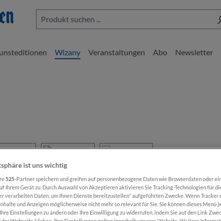
unsteditionen
Wizany
Veranstaltungen
Abo
Newsletter
Regulärer Preis:
€ 100,00
tsphäre ist uns wichtig
Preise inkl. MwSt
ere
525
-Partner speichern und greifen auf personenbezogene Daten wie Browserdaten oder ei
f Ihrem Gerät zu. Durch Auswahl von Akzeptieren aktivieren Sie Tracking-Technologien für di
Sofort verfügb
er verarbeiten Daten, um Ihnen Dienste bereitzustellen“ aufgeführten Zwecke. Wenn Tracker d
nhalte und Anzeigen möglicherweise nicht mehr so relevant für Sie. Sie können dieses Menü j
Ihre Einstellungen zu ändern oder Ihre Einwilligung zu widerrufen, indem Sie auf den Link Zw
der Webseite klicken. Ihre Einstellungen gelten innerhalb unseres Website. Weitere Informat