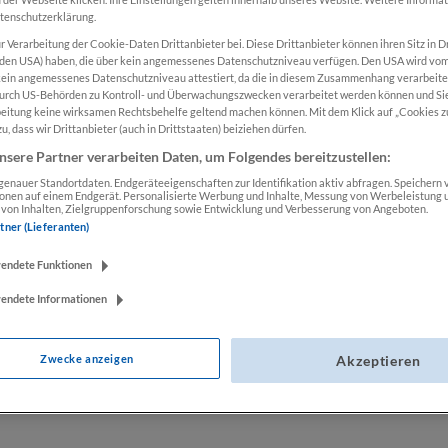
Das Produkt
atenschutzerklärung.
Inhaber:inn
r Verarbeitung der Cookie-Daten Drittanbieter bei. Diese Drittanbieter können ihren Sitz in D
 den USA) haben, die über kein angemessenes Datenschutzniveau verfügen. Den USA wird vo
kein angemessenes Datenschutzniveau attestiert, da die in diesem Zusammenhang verarbeit
Zum Merkzettel 
urch US-Behörden zu Kontroll- und Überwachungszwecken verarbeitet werden können und Si
beitung keine wirksamen Rechtsbehelfe geltend machen können. Mit dem Klick auf „Cookies z
Produktnummer
u, dass wir Drittanbieter (auch in Drittstaaten) beiziehen dürfen.
nsere Partner verarbeiten Daten, um Folgendes bereitzustellen:
enauer Standortdaten. Endgeräteeigenschaften zur Identifikation aktiv abfragen. Speichern v
ionen auf einem Endgerät. Personalisierte Werbung und Inhalte, Messung von Werbeleistung 
von Inhalten, Zielgruppenforschung sowie Entwicklung und Verbesserung von Angeboten.
rtner (Lieferanten)
wendete Funktionen
wendete Informationen
Zwecke anzeigen
Akzeptieren