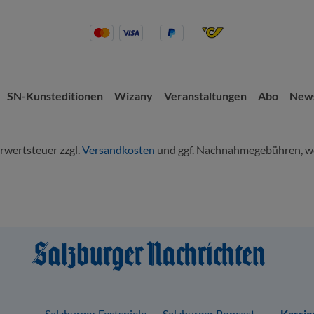
SN-Kunsteditionen
Wizany
Veranstaltungen
Abo
News
hrwertsteuer zzgl.
Versandkosten
und ggf. Nachnahmegebühren, we
Salzburger Festspiele
Salzburger Popcast
Karrie