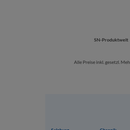
SN-Produktwelt
Alle Preise inkl. gesetzl. Me
Sitemap
Salzburg
Chronik