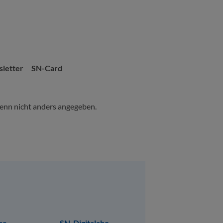
letter
SN-Card
nn nicht anders angegeben.
re
SN-Digitalabo