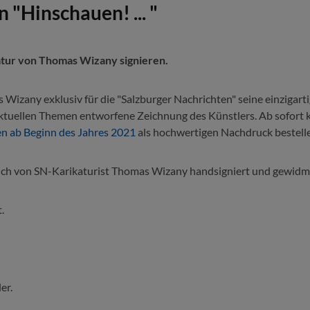
"Hinschauen! ... "
atur von Thomas Wizany signieren.
 Wizany exklusiv für die "Salzburger Nachrichten" seine einzigart
n aktuellen Themen entworfene Zeichnung des Künstlers. Ab sofor
n ab Beginn des Jahres 2021
als hochwertigen Nachdruck bestell
ch von SN-Karikaturist Thomas Wizany handsigniert und gewidme
.
er.