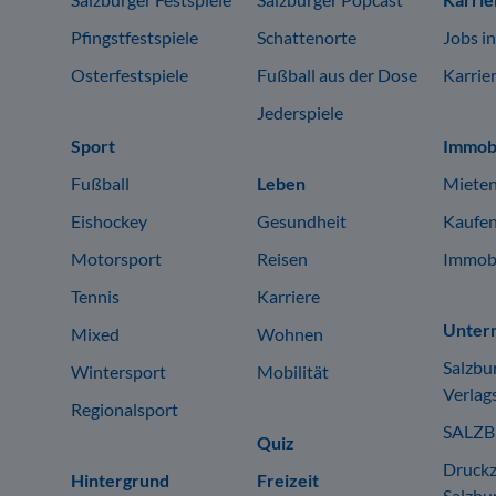
Pfingstfestspiele
Schattenorte
Jobs i
Osterfestspiele
Fußball aus der Dose
Karrie
Jederspiele
Sport
Immobi
Fußball
Leben
Mieten
Eishockey
Gesundheit
Kaufen
Motorsport
Reisen
Immobi
Tennis
Karriere
Unter
Mixed
Wohnen
Salzbu
Wintersport
Mobilität
Verlag
Regionalsport
SALZ
Quiz
Druck
Hintergrund
Freizeit
Salzbu