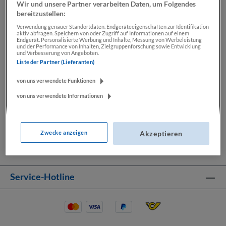
In den Warenkorb
Wir und unsere Partner verarbeiten Daten, um Folgendes
bereitzustellen:
Zum Merkzettel hinzufügen
Verwendung genauer Standortdaten. Endgeräteeigenschaften zur Identifikation
aktiv abfragen. Speichern von oder Zugriff auf Informationen auf einem
Produktnummer:
SN00000669
Endgerät. Personalisierte Werbung und Inhalte, Messung von Werbeleistung
und der Performance von Inhalten, Zielgruppenforschung sowie Entwicklung
und Verbesserung von Angeboten.
Liste der Partner (Lieferanten)
Beschreibung
von uns verwendete Funktionen
von uns verwendete Informationen
Die originelle Geschenkidee für Geburtstage, Jubiläen
oder ähnliche Festlichkeiten – der Nachdruck der
Wunschausgabe der „Sa…
Mehr
Zwecke anzeigen
Akzeptieren
Service-Hotline