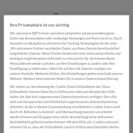
Ihre Privatsphäre ist uns wichtig
Wir und unsere
527
-Partner speichern und greifen auf personenbezogene
Daten wie Browserdaten oder eindeutige Kennungen auf Ihrem Gerät zu. Durch
Auswahl von Akzeptieren aktivieren Sie Tracking-Technologien für die unter
„Wir und unsere Partner verarbeiten Daten, um Ihnen Dienste bereitzustellen“
€ 39,90*
aufgeführten Zwecke. Wenn Tracker deaktiviert sind, sind manche Inhalte und
SN-Card
Anzeigen möglicherweise nicht mehr so relevant für Sie. Sie können dieses
€ 49,90*
Menü jederzeit wieder aufrufen, um Ihre Einstellungen zu ändern oder Ihre
Normal
Einwilligung zu widerrufen, indem Sie auf den Link Zwecke anzeigen am
Preise inkl. MwSt. zzgl. Versandkosten
unteren Rand der Webseite klicken. Ihre Einstellungen gelten innerhalb unseres
Website. Weitere Informationen finden Sie in unserer Datenschutzerklärung.
Wir ziehen zur Verarbeitung der Cookie-Daten Drittanbieter bei. Diese
Sofort verfügbar, Lieferzeit: 2-5 Tage
Drittanbieter können ihren Sitz in Drittstaaten (wie zum Beispiel den USA)
haben, die über kein angemessenes Datenschutzniveau verfügen. Den USA
wird vom Europäischen Gerichtshof kein angemessenes Datenschutzniveau
Bitte geben Sie das gewünschte Geburtstagsdatum ein.
attestiert, da die in diesem Zusammenhang verarbeiteten Cookie-Daten auch
durch US-Behörden zu Kontroll- und Überwachungszwecken verarbeitet
werden können und Sie gegen eine solche Verarbeitung keine wirksamen
Rechtsbehelfe geltend machen können. Mit dem Klick auf „Cookies zulassen“
stimmen Sie zu, dass wir Drittanbieter (auch in Drittstaaten) beiziehen dürfen.