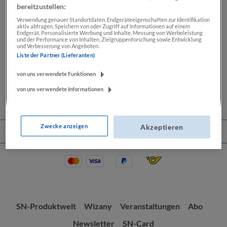
bereitzustellen:
Verwendung genauer Standortdaten. Endgeräteeigenschaften zur Identifikation
aktiv abfragen. Speichern von oder Zugriff auf Informationen auf einem
Beschreibung
Endgerät. Personalisierte Werbung und Inhalte, Messung von Werbeleistung
und der Performance von Inhalten, Zielgruppenforschung sowie Entwicklung
und Verbesserung von Angeboten.
Lassen Sie sich Ihre Wochenendkarikatur von Thomas
Liste der Partner (Lieferanten)
Wizany signieren. Seit mehr als 30 Jahren zeichnet
Thomas Wizany exklusiv…
Mehr
von uns verwendete Funktionen
von uns verwendete Informationen
Zwecke anzeigen
Akzeptieren
Service-Hotline
SN-Produktwelt
Wizany
Veranstaltungen
Abo
Newsletter
SN-Card