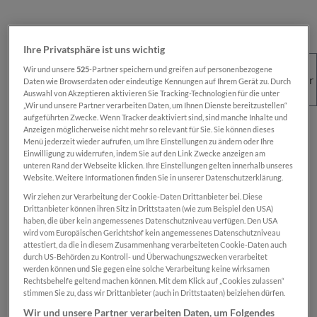
Ihre Privatsphäre ist uns wichtig
Wir und unsere
525
-Partner speichern und greifen auf personenbezogene
Daten wie Browserdaten oder eindeutige Kennungen auf Ihrem Gerät zu. Durch
Auswahl von Akzeptieren aktivieren Sie Tracking-Technologien für die unter
„Wir und unsere Partner verarbeiten Daten, um Ihnen Dienste bereitzustellen“
aufgeführten Zwecke. Wenn Tracker deaktiviert sind, sind manche Inhalte und
Regulärer Preis:
€ 100,00
Anzeigen möglicherweise nicht mehr so relevant für Sie. Sie können dieses
Menü jederzeit wieder aufrufen, um Ihre Einstellungen zu ändern oder Ihre
Preise inkl. MwSt. zzgl. Versandkosten
Einwilligung zu widerrufen, indem Sie auf den Link Zwecke anzeigen am
unteren Rand der Webseite klicken. Ihre Einstellungen gelten innerhalb unseres
Website. Weitere Informationen finden Sie in unserer Datenschutzerklärung.
Sofort verfügbar, Lieferzeit: 1-2 Wochen
Wir ziehen zur Verarbeitung der Cookie-Daten Drittanbieter bei. Diese
Drittanbieter können ihren Sitz in Drittstaaten (wie zum Beispiel den USA)
haben, die über kein angemessenes Datenschutzniveau verfügen. Den USA
wird vom Europäischen Gerichtshof kein angemessenes Datenschutzniveau
Das Produkt is nur für registrierte
SN-Card
-
attestiert, da die in diesem Zusammenhang verarbeiteten Cookie-Daten auch
Inhaber:innen verfügbar.
durch US-Behörden zu Kontroll- und Überwachungszwecken verarbeitet
werden können und Sie gegen eine solche Verarbeitung keine wirksamen
Rechtsbehelfe geltend machen können. Mit dem Klick auf „Cookies zulassen“
Zum Merkzettel hinzufügen
stimmen Sie zu, dass wir Drittanbieter (auch in Drittstaaten) beiziehen dürfen.
Produktnummer:
SN00000463
Wir und unsere Partner verarbeiten Daten, um Folgendes