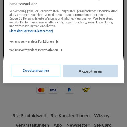
bereitzustellen:
Verwendung genauer Standortdaten. Endgeräteeigenschaften zur Identifikation
aktiv abfragen. Speichern von oder Zugriff auf Informationen auf einem
Beschreibung
Endgerät. Personalisierte Werbung und Inhalte, Messung von Werbeleistung
und der Performance von Inhalten, Zielgruppenforschung sowie Entwicklung
und Verbesserung von Angeboten.
Lassen Sie sich Ihre Wochenendkarikatur von Thomas
Liste der Partner (Lieferanten)
Wizany signieren. Seit mehr als 30 Jahren zeichnet
Thomas Wizany exklusiv…
Mehr
von uns verwendete Funktionen
von uns verwendete Informationen
Zwecke anzeigen
Akzeptieren
Service-Hotline
SN-Produktwelt
SN-Kunsteditionen
Wizany
Veranstaltungen
Abo
Newsletter
SN-Card