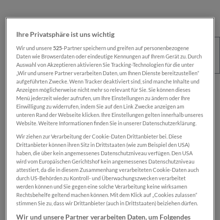
Ihre Privatsphäre ist uns wichtig
Wir und unsere
525
-Partner speichern und greifen auf personenbezogene
Daten wie Browserdaten oder eindeutige Kennungen auf Ihrem Gerät zu. Durch
Auswahl von Akzeptieren aktivieren Sie Tracking-Technologien für die unter
„Wir und unsere Partner verarbeiten Daten, um Ihnen Dienste bereitzustellen“
aufgeführten Zwecke. Wenn Tracker deaktiviert sind, sind manche Inhalte und
Regulärer Preis:
€ 100,00
Anzeigen möglicherweise nicht mehr so relevant für Sie. Sie können dieses
Menü jederzeit wieder aufrufen, um Ihre Einstellungen zu ändern oder Ihre
Preise inkl. MwSt. zzgl. Versandkosten
Einwilligung zu widerrufen, indem Sie auf den Link Zwecke anzeigen am
unteren Rand der Webseite klicken. Ihre Einstellungen gelten innerhalb unseres
Website. Weitere Informationen finden Sie in unserer Datenschutzerklärung.
Sofort verfügbar, Lieferzeit: 1-2 Wochen
Wir ziehen zur Verarbeitung der Cookie-Daten Drittanbieter bei. Diese
Drittanbieter können ihren Sitz in Drittstaaten (wie zum Beispiel den USA)
haben, die über kein angemessenes Datenschutzniveau verfügen. Den USA
wird vom Europäischen Gerichtshof kein angemessenes Datenschutzniveau
Das Produkt is nur für registrierte
SN-Card
-
attestiert, da die in diesem Zusammenhang verarbeiteten Cookie-Daten auch
Inhaber:innen verfügbar.
durch US-Behörden zu Kontroll- und Überwachungszwecken verarbeitet
werden können und Sie gegen eine solche Verarbeitung keine wirksamen
Rechtsbehelfe geltend machen können. Mit dem Klick auf „Cookies zulassen“
Zum Merkzettel hinzufügen
stimmen Sie zu, dass wir Drittanbieter (auch in Drittstaaten) beiziehen dürfen.
Produktnummer:
SN00000779
Wir und unsere Partner verarbeiten Daten, um Folgendes