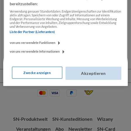
bereitzustellen:
Verwendung genauer Standortdaten. Endgeräteeigenschaften zur Identifikation
aktiv abfragen. Speichern von oder Zugriff auf Informationen auf einem
Beschreibung
Endgerät. Personalisierte Werbung und Inhalte, Messung von Werbeleistung
und der Performance von Inhalten, Zielgruppenforschung sowie Entwicklung
und Verbesserung von Angeboten.
Lassen Sie sich Ihre Wochenendkarikatur von Thomas
Liste der Partner (Lieferanten)
Wizany signieren. Seit mehr als 30 Jahren zeichnet
Thomas Wizany exklusiv…
Mehr
von uns verwendete Funktionen
von uns verwendete Informationen
Zwecke anzeigen
Akzeptieren
Service-Hotline
SN-Produktwelt
SN-Kunsteditionen
Wizany
Veranstaltungen
Abo
Newsletter
SN-Card