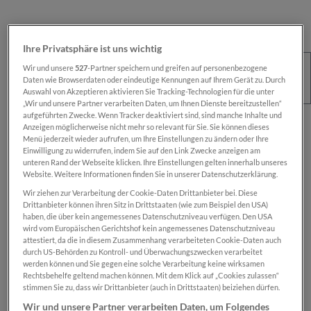
Ihre Privatsphäre ist uns wichtig
Wir und unsere
527
-Partner speichern und greifen auf personenbezogene
Daten wie Browserdaten oder eindeutige Kennungen auf Ihrem Gerät zu. Durch
Auswahl von Akzeptieren aktivieren Sie Tracking-Technologien für die unter
„Wir und unsere Partner verarbeiten Daten, um Ihnen Dienste bereitzustellen“
aufgeführten Zwecke. Wenn Tracker deaktiviert sind, sind manche Inhalte und
Regulärer Preis:
€ 100,00
Anzeigen möglicherweise nicht mehr so relevant für Sie. Sie können dieses
Menü jederzeit wieder aufrufen, um Ihre Einstellungen zu ändern oder Ihre
Preise inkl. MwSt. zzgl. Versandkosten
Einwilligung zu widerrufen, indem Sie auf den Link Zwecke anzeigen am
unteren Rand der Webseite klicken. Ihre Einstellungen gelten innerhalb unseres
Website. Weitere Informationen finden Sie in unserer Datenschutzerklärung.
Sofort verfügbar, Lieferzeit: 1-2 Wochen
Wir ziehen zur Verarbeitung der Cookie-Daten Drittanbieter bei. Diese
Drittanbieter können ihren Sitz in Drittstaaten (wie zum Beispiel den USA)
haben, die über kein angemessenes Datenschutzniveau verfügen. Den USA
wird vom Europäischen Gerichtshof kein angemessenes Datenschutzniveau
Das Produkt is nur für registrierte
SN-Card
-
attestiert, da die in diesem Zusammenhang verarbeiteten Cookie-Daten auch
Inhaber:innen verfügbar.
durch US-Behörden zu Kontroll- und Überwachungszwecken verarbeitet
werden können und Sie gegen eine solche Verarbeitung keine wirksamen
Rechtsbehelfe geltend machen können. Mit dem Klick auf „Cookies zulassen“
Zum Merkzettel hinzufügen
stimmen Sie zu, dass wir Drittanbieter (auch in Drittstaaten) beiziehen dürfen.
Produktnummer:
SN00000588
Wir und unsere Partner verarbeiten Daten, um Folgendes