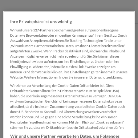
Ihre Privatsphäre ist uns wichtig
Wir und unsere
527
-Partner speichern und greifen auf personenbezogene
Daten wie Browserdaten oder eindeutige Kennungen auf Ihrem Gerät zu. Durch
Auswahl von Akzeptieren aktivieren Sie Tracking-Technologien für die unter
„Wir und unsere Partner verarbeiten Daten, um Ihnen Dienste bereitzustellen“
aufgeführten Zwecke. Wenn Tracker deaktiviert sind, sind manche Inhalte und
Regulärer Preis:
€ 100,00
Anzeigen möglicherweise nicht mehr so relevant für Sie. Sie können dieses
Menü jederzeit wieder aufrufen, um Ihre Einstellungen zu ändern oder Ihre
Preise inkl. MwSt. zzgl. Versandkosten
Einwilligung zu widerrufen, indem Sie auf den Link Zwecke anzeigen am
unteren Rand der Webseite klicken. Ihre Einstellungen gelten innerhalb unseres
Website. Weitere Informationen finden Sie in unserer Datenschutzerklärung.
Sofort verfügbar, Lieferzeit: 1-2 Wochen
Wir ziehen zur Verarbeitung der Cookie-Daten Drittanbieter bei. Diese
Drittanbieter können ihren Sitz in Drittstaaten (wie zum Beispiel den USA)
haben, die über kein angemessenes Datenschutzniveau verfügen. Den USA
wird vom Europäischen Gerichtshof kein angemessenes Datenschutzniveau
Das Produkt is nur für registrierte
SN-Card
-
attestiert, da die in diesem Zusammenhang verarbeiteten Cookie-Daten auch
Inhaber:innen verfügbar.
durch US-Behörden zu Kontroll- und Überwachungszwecken verarbeitet
werden können und Sie gegen eine solche Verarbeitung keine wirksamen
Rechtsbehelfe geltend machen können. Mit dem Klick auf „Cookies zulassen“
Zum Merkzettel hinzufügen
stimmen Sie zu, dass wir Drittanbieter (auch in Drittstaaten) beiziehen dürfen.
Produktnummer:
SN00000957
Wir und unsere Partner verarbeiten Daten, um Folgendes