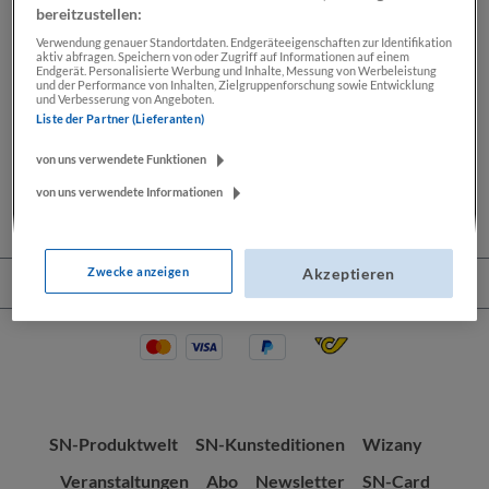
bereitzustellen:
Verwendung genauer Standortdaten. Endgeräteeigenschaften zur Identifikation
aktiv abfragen. Speichern von oder Zugriff auf Informationen auf einem
Beschreibung
Endgerät. Personalisierte Werbung und Inhalte, Messung von Werbeleistung
und der Performance von Inhalten, Zielgruppenforschung sowie Entwicklung
und Verbesserung von Angeboten.
Lassen Sie sich Ihre Wochenendkarikatur von Thomas
Liste der Partner (Lieferanten)
Wizany signieren. Seit mehr als 30 Jahren zeichnet
Thomas Wizany exklusiv…
Mehr
von uns verwendete Funktionen
von uns verwendete Informationen
Zwecke anzeigen
Akzeptieren
Service-Hotline
SN-Produktwelt
SN-Kunsteditionen
Wizany
Veranstaltungen
Abo
Newsletter
SN-Card