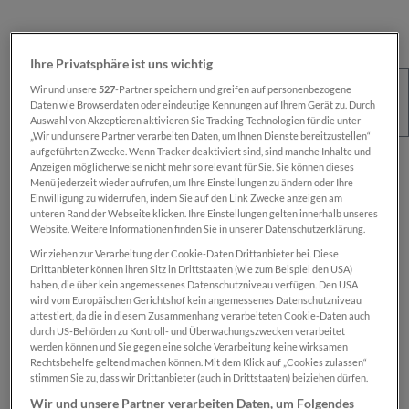
Ihre Privatsphäre ist uns wichtig
Wir und unsere
527
-Partner speichern und greifen auf personenbezogene
Daten wie Browserdaten oder eindeutige Kennungen auf Ihrem Gerät zu. Durch
Auswahl von Akzeptieren aktivieren Sie Tracking-Technologien für die unter
„Wir und unsere Partner verarbeiten Daten, um Ihnen Dienste bereitzustellen“
aufgeführten Zwecke. Wenn Tracker deaktiviert sind, sind manche Inhalte und
Regulärer Preis:
€ 100,00
Anzeigen möglicherweise nicht mehr so relevant für Sie. Sie können dieses
Menü jederzeit wieder aufrufen, um Ihre Einstellungen zu ändern oder Ihre
Preise inkl. MwSt. zzgl. Versandkosten
Einwilligung zu widerrufen, indem Sie auf den Link Zwecke anzeigen am
unteren Rand der Webseite klicken. Ihre Einstellungen gelten innerhalb unseres
Website. Weitere Informationen finden Sie in unserer Datenschutzerklärung.
Sofort verfügbar, Lieferzeit: 1-2 Wochen
Wir ziehen zur Verarbeitung der Cookie-Daten Drittanbieter bei. Diese
Drittanbieter können ihren Sitz in Drittstaaten (wie zum Beispiel den USA)
haben, die über kein angemessenes Datenschutzniveau verfügen. Den USA
wird vom Europäischen Gerichtshof kein angemessenes Datenschutzniveau
Das Produkt is nur für registrierte
SN-Card
-
attestiert, da die in diesem Zusammenhang verarbeiteten Cookie-Daten auch
Inhaber:innen verfügbar.
durch US-Behörden zu Kontroll- und Überwachungszwecken verarbeitet
werden können und Sie gegen eine solche Verarbeitung keine wirksamen
Rechtsbehelfe geltend machen können. Mit dem Klick auf „Cookies zulassen“
Zum Merkzettel hinzufügen
stimmen Sie zu, dass wir Drittanbieter (auch in Drittstaaten) beiziehen dürfen.
Produktnummer:
SN100068
Wir und unsere Partner verarbeiten Daten, um Folgendes