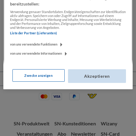
bereitzustellen:
Verwendung genauer Standortdaten. Endgeräteeigenschaften zur Identifikation
aktiv abfragen. Speichern von oder Zugriff auf Informationen auf einem
Beschreibung
Endgerät. Personalisierte Werbung und Inhalte, Messung von Werbeleistung
und der Performance von Inhalten, Zielgruppenforschung sowie Entwicklung
und Verbesserung von Angeboten.
Lassen Sie sich Ihre Wochenendkarikatur von Thomas
Liste der Partner (Lieferanten)
Wizany signieren. Seit mehr als 30 Jahren zeichnet
Thomas Wizany exklusiv…
Mehr
von uns verwendete Funktionen
von uns verwendete Informationen
Zwecke anzeigen
Akzeptieren
Service-Hotline
SN-Produktwelt
SN-Kunsteditionen
Wizany
Veranstaltungen
Abo
Newsletter
SN-Card