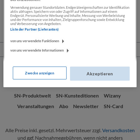
Sports erzählen hier ihre besten GeschichtenWarum
Verwendung genauer Standortdaten. Endgeräteeigenschaften zur Identifikation
aktiv abfragen. Speichern von oder Zugriff auf Informationen auf einem
Biathlon so e…
Mehr
Endgerät. Personalisierte Werbung und Inhalte, Messung von Werbeleistung
und der Performance von Inhalten, Zielgruppenforschung sowie Entwicklung
und Verbesserung von Angeboten.
Liste der Partner (Lieferanten)
von uns verwendete Funktionen
Service-Hotline
von uns verwendete Informationen
Zwecke anzeigen
Akzeptieren
SN-Produktwelt
SN-Kunsteditionen
Wizany
Veranstaltungen
Abo
Newsletter
SN-Card
Alle Preise inkl. gesetzl. Mehrwertsteuer zzgl.
Versandkosten
und ggf. Nachnahmegebühren, wenn nicht anders