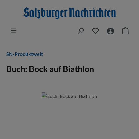
Zum Hauptinhalt springen
Du hast 0 Produkt
Ware
SN-Produktwelt
Buch: Bock auf Biathlon
Bildergalerie überspringen