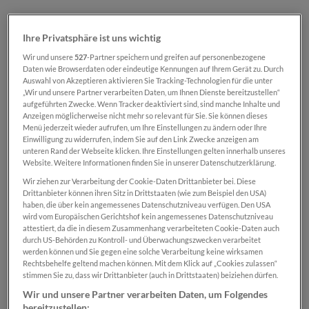
Ihre Privatsphäre ist uns wichtig
Wir und unsere
527
-Partner speichern und greifen auf personenbezogene
Regulärer Preis:
Daten wie Browserdaten oder eindeutige Kennungen auf Ihrem Gerät zu. Durch
€ 22,99
Auswahl von Akzeptieren aktivieren Sie Tracking-Technologien für die unter
„Wir und unsere Partner verarbeiten Daten, um Ihnen Dienste bereitzustellen“
Preise inkl. MwSt. zzgl. Versandkosten
aufgeführten Zwecke. Wenn Tracker deaktiviert sind, sind manche Inhalte und
Anzeigen möglicherweise nicht mehr so relevant für Sie. Sie können dieses
Menü jederzeit wieder aufrufen, um Ihre Einstellungen zu ändern oder Ihre
Sofort verfügbar, Lieferzeit: 2-5 Tage
Einwilligung zu widerrufen, indem Sie auf den Link Zwecke anzeigen am
unteren Rand der Webseite klicken. Ihre Einstellungen gelten innerhalb unseres
Website. Weitere Informationen finden Sie in unserer Datenschutzerklärung.
Produkt Anzahl: Gib den gewünschten Wert ei
In den Warenkorb
Wir ziehen zur Verarbeitung der Cookie-Daten Drittanbieter bei. Diese
Drittanbieter können ihren Sitz in Drittstaaten (wie zum Beispiel den USA)
haben, die über kein angemessenes Datenschutzniveau verfügen. Den USA
Zum Merkzettel hinzufügen
wird vom Europäischen Gerichtshof kein angemessenes Datenschutzniveau
Produktnummer:
SN100051
attestiert, da die in diesem Zusammenhang verarbeiteten Cookie-Daten auch
durch US-Behörden zu Kontroll- und Überwachungszwecken verarbeitet
werden können und Sie gegen eine solche Verarbeitung keine wirksamen
Rechtsbehelfe geltend machen können. Mit dem Klick auf „Cookies zulassen“
stimmen Sie zu, dass wir Drittanbieter (auch in Drittstaaten) beiziehen dürfen.
Beschreibung
Wir und unsere Partner verarbeiten Daten, um Folgendes
bereitzustellen:
Biathlon elektrisiert die Fans - Und die größten Stars des